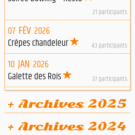
21
participants
FÉV
07
2026
Crêpes chandeleur
43
participants
JAN
10
2026
Galette des Rois
37
participants
+ Archives 2025
DÉC
13
2025
+ Archives 2024
ASSEMBLÉE GÉNÉRALE 2025 - 13