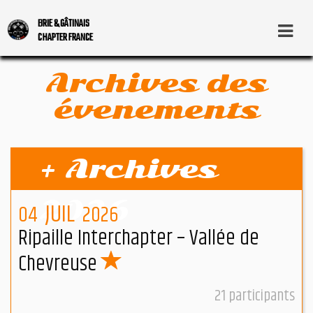
BRIE & GÂTINAIS
CHAPTER FRANCE
Archives des
évenements
+ Archives
2026
JUIL
04
2026
Ripaille Interchapter – Vallée de
Chevreuse
21
participants