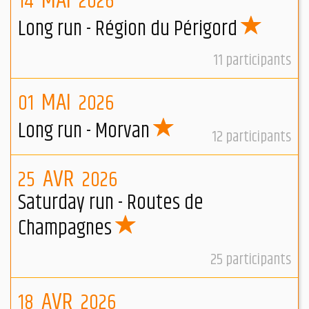
MAI
14
2026
Long run - Région du Périgord
11
participants
MAI
01
2026
Long run - Morvan
12
participants
AVR
25
2026
Saturday run - Routes de
Champagnes
25
participants
AVR
18
2026